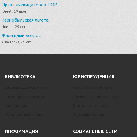
Права ликвидаторов ПОР
Юрий , 19 июл
Чернобыльская льгота
Ирина , 29 сен
Жилищный вопрос
Анастасия, 25 окт
БИБЛИОТЕКА
ЮРИСПРУДЕНЦИЯ
Законы, кодексы и акты
Автомобильное право
Договоры и документы
Административное право
Конституция
Гражданское право
Юридический словарь
Жилищное право
ИНФОРМАЦИЯ
СОЦИАЛЬНЫЕ СЕТИ