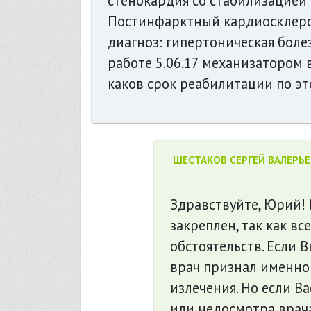
стенокардия со стабилизацией
Постинфарктный кардиосклеро
диагноз: гипертоническая болез
работе 5.06.17 механизатором 
каков срок реабилитации по э
ШЕСТАКОВ СЕРГЕЙ ВАЛЕРЬ
Здравствуйте, Юрий! 
закреплен, так как в
обстоятельств. Если 
врач признал именно
излечения. Но если 
или недосмотра врача