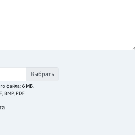
го файла:
6 МБ
.
F, BMP, PDF
та