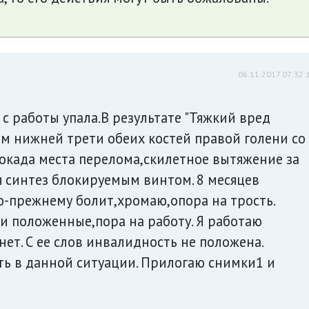
06.11.2017 07:32:
 с работы упала.В результате "Тяжкий вред
ом нижней трети обеих костей правой голени со
када места перелома,скилетное вытяжение за
я синтез блокируемым винтом. 8 месяцев
о-прежнему болит,хромаю,опора на трость.
и положенные,пора на работу. Я работаю
нет. С ее слов инвалидность не положена.
ть в данной ситуации. Прилогаю снимки1 и