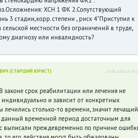
 в стенокардию напряжения ФК2 .
з.Осложнения: ХСН 1 ФК 2.Сопутствующий
нь 3 стадии,корр. степени , риск 4"Приступил к
в сельской местности без ограничений в труде,
тому диагнозу или инвалидность?
ЕВИЧ (СТАРШИЙ ЮРИСТ)
23.08.2018 16:35:
В законе срок реабилитации или лечения не
се индивидуально и зависит от конкретных
Вы лечились столько-то времени, значит лечащий
 данный временной период достаточным для
Вас выписали преждевременно по причине ошибк
, то его действия могут быть обжалованы.