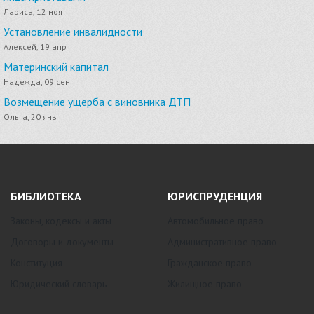
Лариса, 12 ноя
Установление инвалидности
Алексей, 19 апр
Материнский капитал
Надежда, 09 сен
Возмещение ущерба с виновника ДТП
Ольга, 20 янв
БИБЛИОТЕКА
ЮРИСПРУДЕНЦИЯ
Законы, кодексы и акты
Автомобильное право
Договоры и документы
Административное право
Конституция
Гражданское право
Юридический словарь
Жилищное право