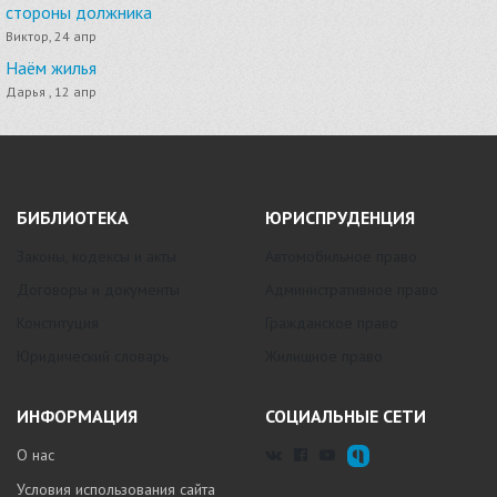
стороны должника
Виктор, 24 апр
Наём жилья
Дарья , 12 апр
БИБЛИОТЕКА
ЮРИСПРУДЕНЦИЯ
Законы, кодексы и акты
Автомобильное право
Договоры и документы
Административное право
Конституция
Гражданское право
Юридический словарь
Жилищное право
ИНФОРМАЦИЯ
СОЦИАЛЬНЫЕ СЕТИ
О нас
Условия использования сайта