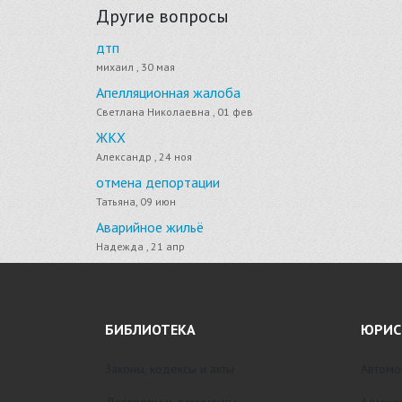
Другие вопросы
дтп
михаил , 30 мая
Апелляционная жалоба
Светлана Николаевна , 01 фев
ЖКХ
Александр , 24 ноя
отмена депортации
Татьяна, 09 июн
Аварийное жильё
Надежда , 21 апр
БИБЛИОТЕКА
ЮРИС
Законы, кодексы и акты
Автомо