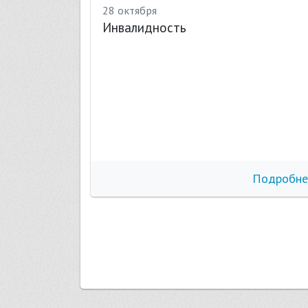
28 октября
ости
Инвалидность
бнее
Подробне