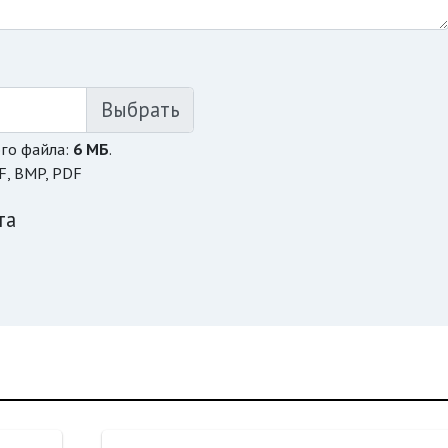
го файла:
6 МБ
.
F, BMP, PDF
та