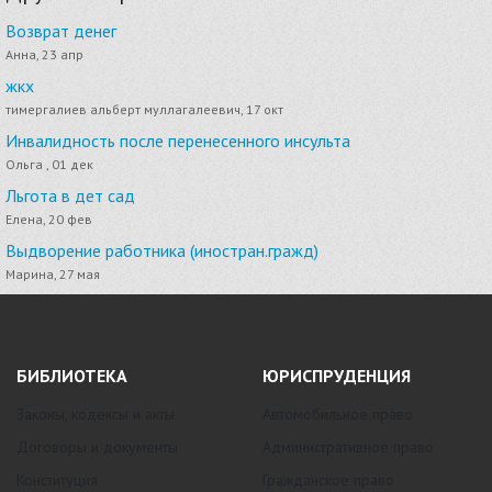
Возврат денег
Анна, 23 апр
жкх
тимергалиев альберт муллагалеевич, 17 окт
Инвалидность после перенесенного инсульта
Ольга , 01 дек
Льгота в дет сад
Елена, 20 фев
Выдворение работника (иностран.гражд)
Марина, 27 мая
БИБЛИОТЕКА
ЮРИСПРУДЕНЦИЯ
Законы, кодексы и акты
Автомобильное право
Договоры и документы
Административное право
Конституция
Гражданское право