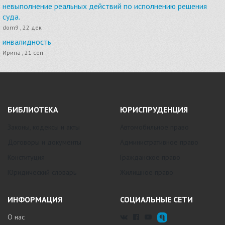
невыполнение реальных действий по исполнению решения
суда.
dom9 , 22 дек
инвалидность
Ирина , 21 сен
БИБЛИОТЕКА
ЮРИСПРУДЕНЦИЯ
Законы, кодексы и акты
Автомобильное право
Договоры и документы
Административное право
Конституция
Гражданское право
Юридический словарь
Жилищное право
ИНФОРМАЦИЯ
СОЦИАЛЬНЫЕ СЕТИ
О нас