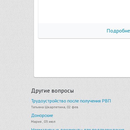
бнее
Подробне
Другие вопросы
Трудоустройство после получения РВП
Татьяна Шкарпетина, 02 фев
Донорские
Мария , 03 июл
Нормативные документы для подтверждения