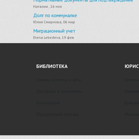
Наталия , 16 ноя
Долг по коммуналке
Юлия Смирнова, 06 мар
Миграционный учет
Elena Lebedeva, 19 фев
БИБЛИОТЕКА
ЮРИС
Законы, кодексы и акты
Автомо
Договоры и документы
Админи
Конституция
Гражда
Юридический словарь
Жилищн