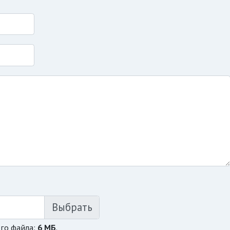
го файла:
6 МБ
.