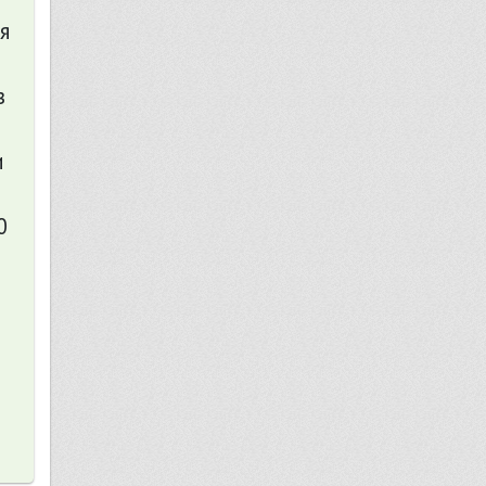
я
з
и
0