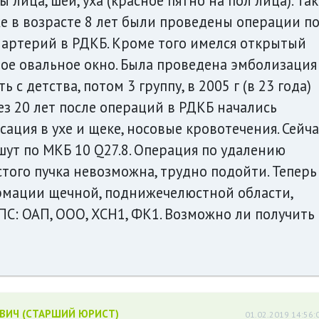
лица, шеи, уха (красное пятно на пол лица). Так
 же в возрасте 8 лет были проведены операции п
 артерий в РДКБ. Кроме того имелся открытый
ое овальное окно. Была проведена эмболизация
 с детства, потом 3 группу, в 2005 г (в 23 года)
ез 20 лет после операций в РДКБ начались
ация в ухе и щеке, носовые кровотечения. Сейча
ишут по МКБ 10 Q27.8. Операция по удалению
того пучка невозможна, трудно подойти. Теперь
рмации щечной, поднижечелюстной области,
ПС: ОАП, ООО, ХСН1, ФК1. Возможно ли получить
ЕВИЧ (СТАРШИЙ ЮРИСТ)
01.02.2019 14:56: