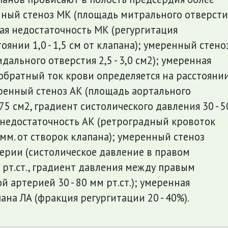
нный стеноз МК (площадь митрального отверсти
нная недостаточность МК (регургитация
оянии 1,0 - 1,5 см от клапана); умеренный стено
ального отверстия 2,5 - 3,0 см2); умеренная
обратный ток крови определяется на расстояни
меренный стеноз АК (площадь аортального
,75 см2, градиент систолического давления 30 - 5
я недостаточность АК (ретроградный кровоток
 мм. от створок клапана); умеренный стеноз
ерии (систолическое давление в правом
м рт.ст., градиент давления между правым
 артерией 30 - 80 мм рт.ст.); умеренная
ана ЛА (фракция регургитации 20 - 40%).