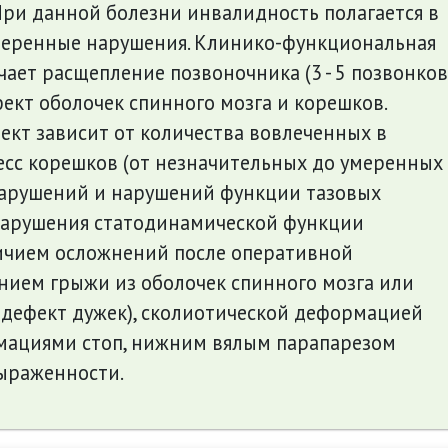
При данной болезни инвалидность полагается в
меренные нарушения. Клинико-функциональная
ает расщепление позвоночника (3 - 5 позвонков
ект оболочек спинного мозга и корешков.
кт зависит от количества вовлеченных в
есс корешков (от незначительных до умеренных
арушений и нарушений функции тазовых
нарушения статодинамической функции
ичием осложнений после оперативной
нием грыжи из оболочек спинного мозга или
 дефект дужек), сколиотической деформацией
мациями стоп, нижним вялым парапарезом
ыраженности.