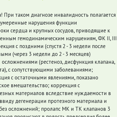
! При таком диагнозе инвалидность полагается
: умеренные нарушения функции
оки сердца и крупных сосудов, приводящие к
ренным гемодинамическим нарушениям, ФК II, III
кция с поздними (спустя 2 - 3 недели после
ми (через 3 недели до 2 - 3 месяцев)
осложнениями (рестеноз, дисфункция клапана,
а), с сопутствующими заболеваниями;
ция с остаточными явлениями, показано
ское вмешательство; коррекция с
езных материалов вследствие нуждаемости в
ввиду дегенерации протезного материала и
 без осложнений; пролапс МК и ТК клапанов 3
панов провисают в полость предсердия более