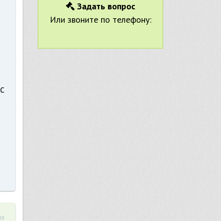
Задать вопрос
о
Или звоните по телефону:
с
09