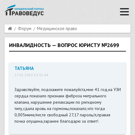
Форум
Медицинское право
ИНВАЛИДНОСТЬ — ВОПРОС ЮРИСТУ №2699
ТАТЬЯНА
27.02.2019 13:32:44
Здравствуйте, подскажите пожалуйста,мне 41 год,на УЗИ
сердца показало признаки фиброза митрального
клапана, нарушение релаксации по ригидному
типу,сдала кровь на гормоны,показало,что тогда
0,005мкме/мл,те свободный 27,17 пароль/л,правая
почка опущена,заранее благодарю за ответ!.