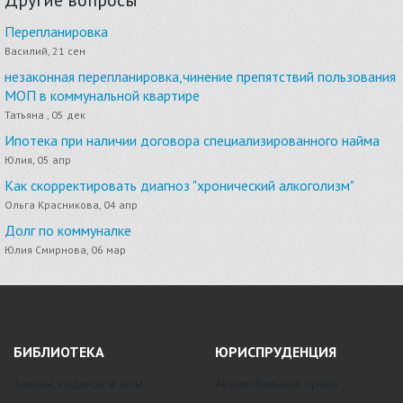
Перепланировка
Василий, 21 сен
незаконная перепланировка,чинение препятствий пользования
МОП в коммунальной квартире
Татьяна , 05 дек
Ипотека при наличии договора специализированного найма
Юлия, 05 апр
Как скорректировать диагноз "хронический алкоголизм"
Ольга Красникова, 04 апр
Долг по коммуналке
Юлия Смирнова, 06 мар
БИБЛИОТЕКА
ЮРИСПРУДЕНЦИЯ
Законы, кодексы и акты
Автомобильное право