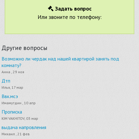
Задать вопрос
Или звоните по телефону:
Другие вопросы
Возможно ли чердак над нашей квартирой занять под
комнату?
Анна , 29 ноя
Дтп
Илья, 17 мар
Ввк.мсэ
Имамутдин , 10 апр
Прописка
KIM VAKHITOV, 03 мар
выдача напровления
Михаил , 21 фев