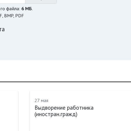
го файла:
6 МБ
.
F, BMP, PDF
та
27 мая
Выдворение работника
(иностран.гражд)