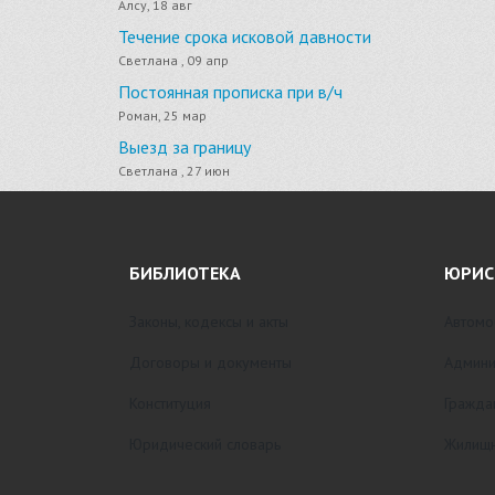
Алсу, 18 авг
Течение срока исковой давности
Светлана , 09 апр
Постоянная прописка при в/ч
Роман, 25 мар
Выезд за границу
Светлана , 27 июн
БИБЛИОТЕКА
ЮРИС
Законы, кодексы и акты
Автомо
Договоры и документы
Админи
Конституция
Гражда
Юридический словарь
Жилищн