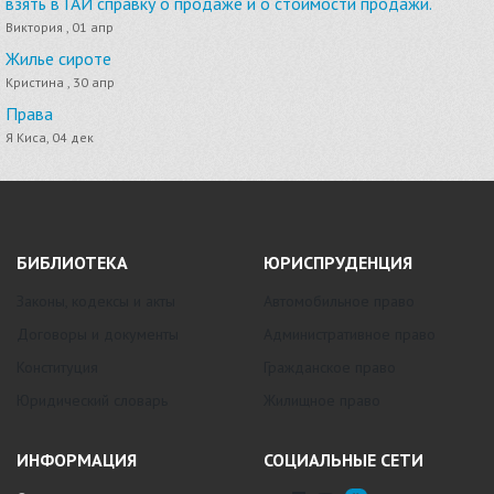
взять в ГАИ справку о продаже и о стоимости продажи.
Виктория , 01 апр
Жилье сироте
Кристина , 30 апр
Права
Я Киса, 04 дек
БИБЛИОТЕКА
ЮРИСПРУДЕНЦИЯ
Законы, кодексы и акты
Автомобильное право
Договоры и документы
Административное право
Конституция
Гражданское право
Юридический словарь
Жилищное право
ИНФОРМАЦИЯ
СОЦИАЛЬНЫЕ СЕТИ