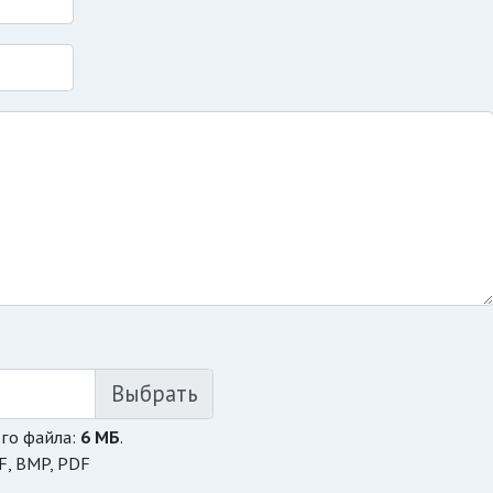
го файла:
6 МБ
.
F, BMP, PDF