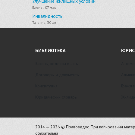
Улучшение жилищных условий
Елена , 07 мар
Инвалидность
Татьяна, 30 авг
БИБЛИОТЕКА
ЮРИС
Законы, кодексы и акты
Автомо
Договоры и документы
Админи
Конституция
Гражда
Юридический словарь
Жилищн
2014 — 2026 © Правоведус. При копировании матер
обязательна