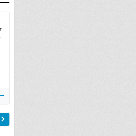
06 августа
т
Прописка новорожденного ребенка
.
Подробнее