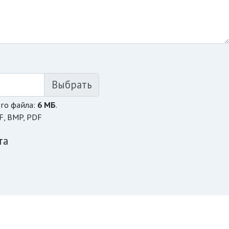
го файла:
6 МБ
.
F, BMP, PDF
та