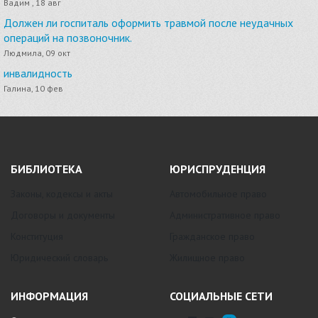
Вадим , 18 авг
Должен ли госпиталь оформить травмой после неудачных
операций на позвоночник.
Людмила, 09 окт
инвалидность
Галина, 10 фев
БИБЛИОТЕКА
ЮРИСПРУДЕНЦИЯ
Законы, кодексы и акты
Автомобильное право
Договоры и документы
Административное право
Конституция
Гражданское право
Юридический словарь
Жилищное право
ИНФОРМАЦИЯ
СОЦИАЛЬНЫЕ СЕТИ