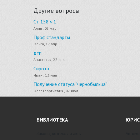
Другие вопросы
Ст. 158 ч.1
Алия , 05 мар
Проф.стандарты
Ольга, 17 апр
дтп
Анастасия, 22 янв
Сирота
Иван , 13 мая
Получение статуса "чернобыльца"
Олег Георгиевич , 02 июл
БИБЛИОТЕКА
ЮРИС
Законы, кодексы и акты
Автомо