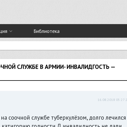
ция
Библиотека
ЧНОЙ СЛУЖБЕ В АРМИИ- ИНВАЛИДГОСТЬ —
16.08.2018 05:27:
на соочной службе туберкулёзом, долго лечился 
и катигорию годности Д инвалидность не дали