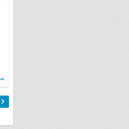
22 января
дтп
Подробнее