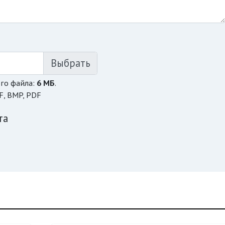
го файла:
6 МБ
.
F, BMP, PDF
та