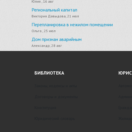
Юлия , 16 авг
Региональный капитал
Виктория Давыдова, 21 июл
Перепланировка в нежилом помещении
Ольга , 25 июл
Дом признан аварийным
Александр, 28 авг
БИБЛИОТЕКА
ЮРИС
Законы, кодексы и акты
Автомо
Договоры и документы
Админи
Конституция
Гражда
Юридический словарь
Жилищн