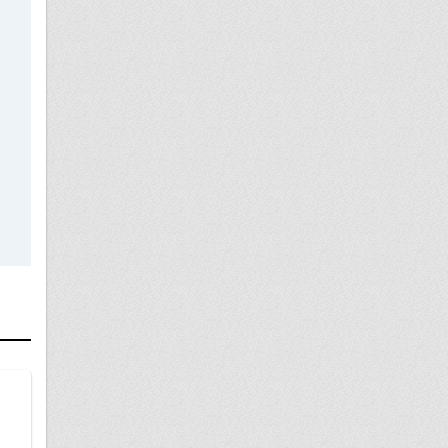
12 сентября
законность действий инспектора фсин