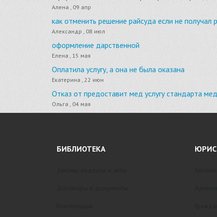
Алена , 09 апр
как отменить решение райсуда если не получал 
Александр , 08 июл
оформление дарственной
Елена , 15 мая
Оплатила услугу, а она не была оказана
Екатерина , 22 июн
Отказ от предоставит мед услугу стандарта ме
Ольга , 04 мая
БИБЛИОТЕКА
ЮРИС
Законы, кодексы и акты
Автомо
Договоры и документы
Админи
Конституция
Гражда