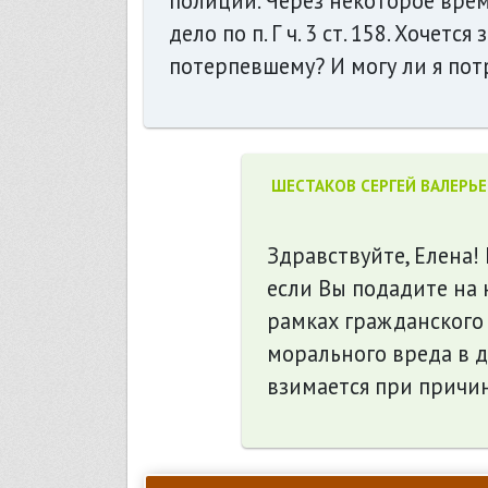
полиции. Через некоторое врем
дело по п. Г ч. 3 ст. 158. Хоче
потерпевшему? И могу ли я по
ШЕСТАКОВ СЕРГЕЙ ВАЛЕРЬ
Здравствуйте, Елена! 
если Вы подадите на 
рамках гражданского 
морального вреда в д
взимается при причи