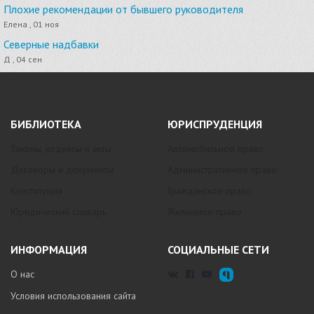
Плохие рекомендации от бывшего руководителя
Елена , 01 ноя
Северные надбавки
Д , 04 сен
БИБЛИОТЕКА
ЮРИСПРУДЕНЦИЯ
Законы, кодексы и акты
Автомобильное право
Договоры и документы
Административное право
Конституция
Гражданское право
Юридический словарь
Жилищное право
ИНФОРМАЦИЯ
СОЦИАЛЬНЫЕ СЕТИ
О нас
Условия использования сайта