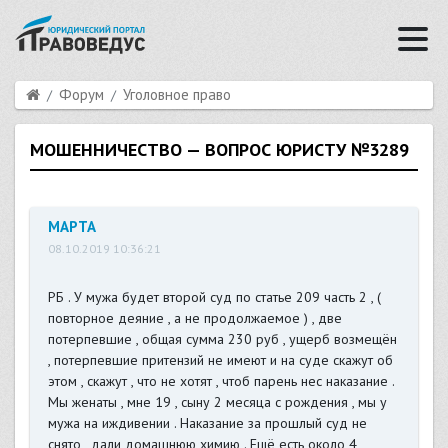
Форум
Уголовное право
МОШЕННИЧЕСТВО — ВОПРОС ЮРИСТУ №3289
МАРТА
08.10.2019 10:36:21
РБ . У мужа будет второй суд по статье 209 часть 2 , (
повторное деяние , а не продолжаемое ) , две
потерпевшие , общая сумма 230 руб , ущерб возмещён
, потерпевшие притензий не имеют и на суде скажут об
этом , скажут , что не хотят , чтоб парень нес наказание .
Мы женаты , мне 19 , сыну 2 месяца с рождения , мы у
мужа на иждивении . Наказание за прошлый суд не
снято , дали домашнюю химию . Ещё есть около 4