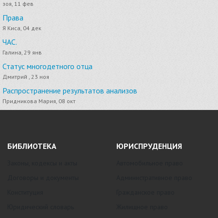
зоя, 11 фев
Права
Я Киса, 04 дек
ЧАС.
Галина, 29 янв
Статус многодетного отца
Дмитрий , 23 ноя
Распространение результатов анализов
Придникова Мария, 08 окт
БИБЛИОТЕКА
ЮРИСПРУДЕНЦИЯ
Законы, кодексы и акты
Автомобильное право
Договоры и документы
Административное право
Конституция
Гражданское право
Юридический словарь
Жилищное право