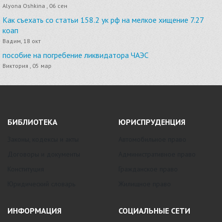
Alyona Oshkina , 06 сен
Как съехать со статьи 158.2 ук рф на мелкое хищение 7.27
коап
Вадим, 18 окт
пособие на погребение ликвидатора ЧАЭС
Виктория , 05 мар
БИБЛИОТЕКА
ЮРИСПРУДЕНЦИЯ
Законы, кодексы и акты
Автомобильное право
Договоры и документы
Административное право
Конституция
Гражданское право
Юридический словарь
Жилищное право
ИНФОРМАЦИЯ
СОЦИАЛЬНЫЕ СЕТИ