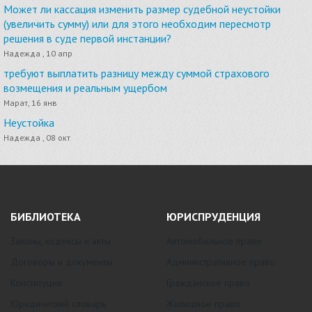
Может ли кассация изменить размер судебной неустойки
(увеличить сумму) или для этого необходим пересмотр
решения в суде первой инстанции?
Надежда , 10 апр
требуют выплатить разницу между суммой страхового
возмещения и реальным ущербом
Марат, 16 янв
Неустойка
Надежда , 08 окт
БИБЛИОТЕКА
ЮРИСПРУДЕНЦИЯ
Законы, кодексы и акты
Автомобильное право
Договоры и документы
Административное право
Конституция
Гражданское право
Юридический словарь
Жилищное право