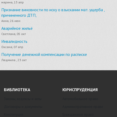
марина, 13 апр
Признание виновности по иску о взыскании мат. ущерба ,
причиненного ДТП,
Анна, 26 июн
Аварийное жильё
Светлана, 05 окт
Инвалидность
Оксана, 07 апр
Получение денежной компенсации по расписке
Людмила , 23 окт
БИБЛИОТЕКА
ЮРИСПРУДЕНЦИЯ
Законы, кодексы и акты
Автомобильное право
Договоры и документы
Административное право
Конституция
Гражданское право