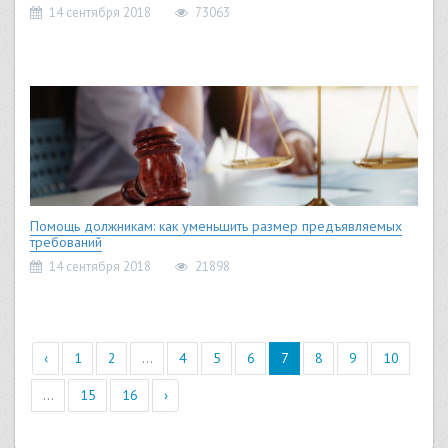
14 сентября 2018
73063
Помощь должникам: как уменьшить размер предъявляемых
требований
14 сентября 2018
21898
‹
1
2
...
4
5
6
7
8
9
10
...
15
16
›