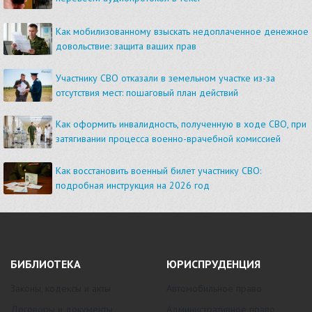
Как мобилизованному взыскать недоплаченное денежное
довольствие: защита ваших прав
Участнику СВО отказали в земельном участке из-за
отсутствия мест: пошаговый план действий
Как оформить инвалидность, полученную в ходе СВО, при
затягивании процесса военно-врачебной комиссией
Как восстановить военный билет участнику СВО:
подробная инструкция на 2026 год
БИБЛИОТЕКА
ЮРИСПРУДЕНЦИЯ
Законы, кодексы и акты
Автомобильное право
Договоры и документы
Административное право