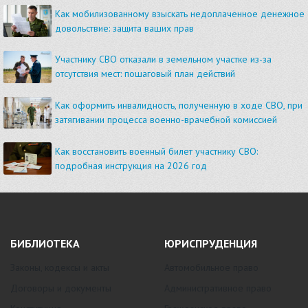
Как мобилизованному взыскать недоплаченное денежное
довольствие: защита ваших прав
Участнику СВО отказали в земельном участке из-за
отсутствия мест: пошаговый план действий
Как оформить инвалидность, полученную в ходе СВО, при
затягивании процесса военно-врачебной комиссией
Как восстановить военный билет участнику СВО:
подробная инструкция на 2026 год
БИБЛИОТЕКА
ЮРИСПРУДЕНЦИЯ
Законы, кодексы и акты
Автомобильное право
Договоры и документы
Административное право