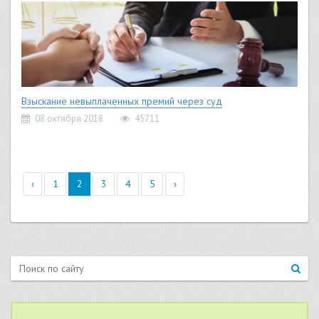
Взыскание невыплаченных премий через суд
08 октября 2018
45711
‹
1
2
3
4
5
›