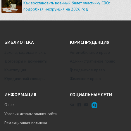
Как восстановить военный билет участнику СВО:
подробная инструкция на 2026 год
БИБЛИОТЕКА
ЮРИСПРУДЕНЦИЯ
Законы, кодексы и акты
Автомобильное право
Договоры и документы
Административное право
Конституция
Гражданское право
Юридический словарь
Жилищное право
ИНФОРМАЦИЯ
СОЦИАЛЬНЫЕ СЕТИ
О нас
Условия использования сайта
Редакционная политика