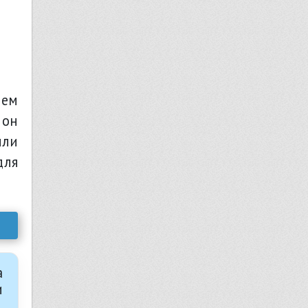
нем
 он
ыли
для
а
и