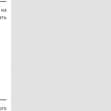
 на
ать
ого