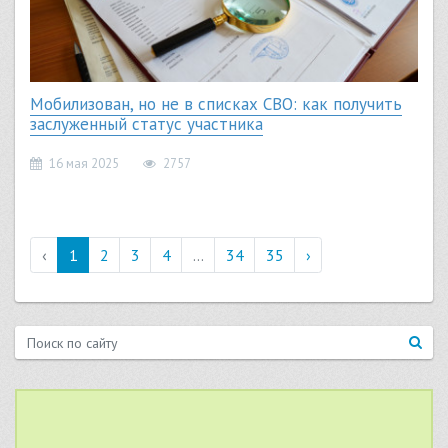
Мобилизован, но не в списках СВО: как получить
заслуженный статус участника
16 мая 2025
2757
‹
1
2
3
4
...
34
35
›