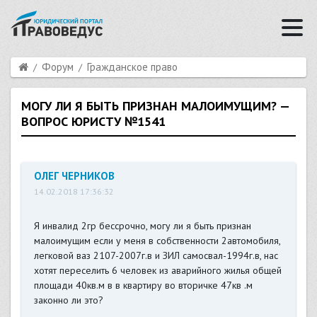
Форум
Гражданское право
МОГУ ЛИ Я БЫТЬ ПРИЗНАН МАЛОИМУЩИМ? —
ВОПРОС ЮРИСТУ №1541
ОЛЕГ ЧЕРНИКОВ
14.02.2018 17:36:32
Я инвалид 2гр бессрочно, могу ли я быть признан
малоимущим если у меня в собственности 2автомобиля,
легковой ваз 2107-2007г.в и ЗИЛ самосвал-1994г.в, нас
хотят переселить 6 человек из аварийного жилья общей
площади 40кв.м в в квартиру во вторичке 47кв .м
законно ли это?