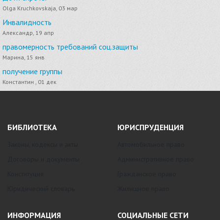
Olga Kruchkovskaja, 03 мар
Инвалидность
Александр, 19 апр
правомерность требований соц.защиты
Марина, 15 янв
получение группы
Константин , 01 дек
БИБЛИОТЕКА
ЮРИСПРУДЕНЦИЯ
Законы, кодексы и акты
Автомобильное право
Договоры и документы
Административное право
Конституция
Гражданское право
Юридический словарь
Жилищное право
ИНФОРМАЦИЯ
СОЦИАЛЬНЫЕ СЕТИ