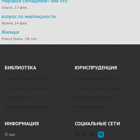
Мировое соглашение? или что
Ольга , 17 фев
вопрос по инвАлидности
Ирина, 14 фев
Жилище
Раиса Гринь , 04 сен
БИБЛИОТЕКА
ЮРИСПРУДЕНЦИЯ
Законы, кодексы и акты
Автомобильное право
Договоры и документы
Административное право
Конституция
Гражданское право
Юридический словарь
Жилищное право
ИНФОРМАЦИЯ
СОЦИАЛЬНЫЕ СЕТИ
О нас