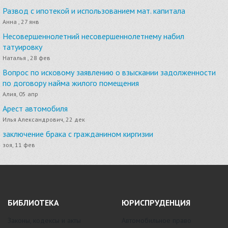
Развод с ипотекой и использованием мат. капитала
Анна , 27 янв
Несовершеннолетний несовершеннолетнему набил
татуировку
Наталья , 28 фев
Вопрос по исковому заявлению о взыскании задолженности
по договору найма жилого помещения
Алия, 05 апр
Арест автомобиля
Илья Александрович, 22 дек
заключение брака с гражданином киргизии
зоя, 11 фев
БИБЛИОТЕКА
ЮРИСПРУДЕНЦИЯ
Законы, кодексы и акты
Автомобильное право