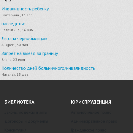
Инвалидность ребенку.
Екатерина , 13 апр
наследство
Валентина , 16 янв
Льготы чернобыльцам
Андрей , 30 мая
Запрет на выезд за границу
Елена, 23 июл
Количество дней больничного/инвалидность
Наталья, 13 фев
БИБЛИОТЕКА
ЮРИСПРУДЕНЦИЯ
Законы, кодексы и акты
Автомобильное право
Договоры и документы
Административное право
Конституция
Гражданское право