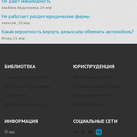
Не дают инвалидность
Альбина Абдуллаева, 24 апр
Не работает раздел юридические фирмы
Алексей , 20 мар
Какая вероятность вернуть деньги,или обменять автомобиль?
Игорь, 21 апр
БИБЛИОТЕКА
ЮРИСПРУДЕНЦИЯ
Законы, кодексы и акты
Автомобильное право
Договоры и документы
Административное право
Конституция
Гражданское право
Юридический словарь
Жилищное право
ИНФОРМАЦИЯ
СОЦИАЛЬНЫЕ СЕТИ
О нас