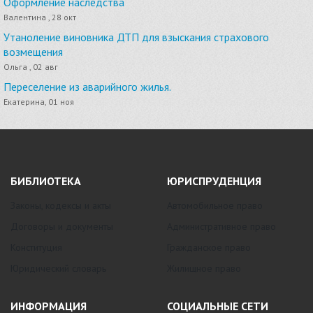
Оформление наследства
Валентина , 28 окт
Утаноление виновника ДТП для взыскания страхового
возмещения
Ольга , 02 авг
Переселение из аварийного жилья.
Екатерина, 01 ноя
БИБЛИОТЕКА
ЮРИСПРУДЕНЦИЯ
Законы, кодексы и акты
Автомобильное право
Договоры и документы
Административное право
Конституция
Гражданское право
Юридический словарь
Жилищное право
ИНФОРМАЦИЯ
СОЦИАЛЬНЫЕ СЕТИ