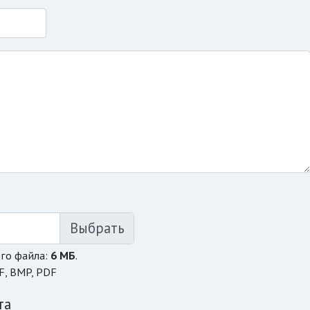
го файла:
6 МБ
.
F, BMP, PDF
та