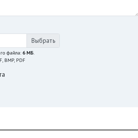
го файла:
6 МБ
.
F, BMP, PDF
та