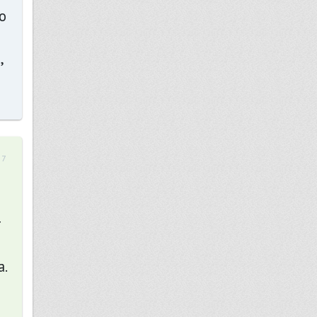
о
,
57
т
.