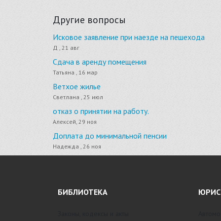
Другие вопросы
Исковое заявление при наезде на пешехода
Д , 21 авг
Сдача в аренду помещения
Татьяна , 16 мар
Ветхое жилье
Светлана , 25 июл
отказ о принятии на работу.
Алексей, 29 ноя
Доплата до минимальной пенсии
Надежда , 26 ноя
БИБЛИОТЕКА
ЮРИС
Законы, кодексы и акты
Автомо