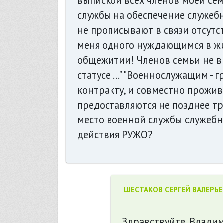
выпиской всех членов моей се
службы на обеспечение служебн
не прописывают в связи отсут
меня одного нуждающимся в ж
общежитии! Членов семьи не вк
статусе ..." "Военнослужащим 
контракту, и совместно прожи
предоставляются не позднее тр
место военной службы служебн
действия РУЖО?
ШЕСТАКОВ СЕРГЕЙ ВАЛЕРЬ
Здравствуйте, Влади