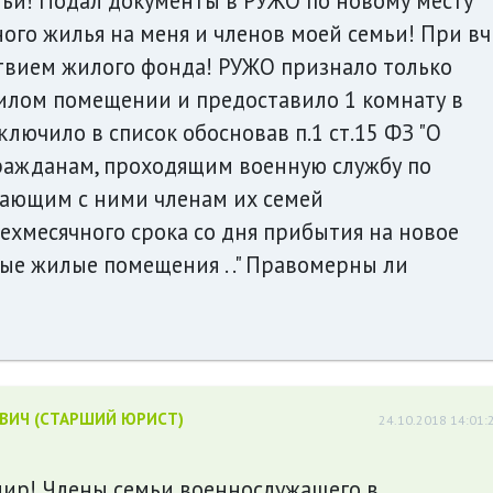
мьи! Подал документы в РУЖО по новому месту
ого жилья на меня и членов моей семьи! При вч
ствием жилого фонда! РУЖО признало только
илом помещении и предоставило 1 комнату в
лючило в список обосновав п.1 ст.15 ФЗ "О
- гражданам, проходящим военную службу по
вающим с ними членам их семей
ехмесячного срока со дня прибытия на новое
ые жилые помещения . ." Правомерны ли
ЕВИЧ (СТАРШИЙ ЮРИСТ)
24.10.2018 14:01:
мир! Члены семьи военнослужащего в