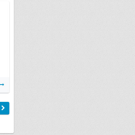
10 февраля
Соцнайм получение субсидии семье
военнослужащего
Подробнее