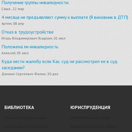
Получение группы инвалидности.
Саша , 22 мар
4 месяца не предъявляют сумму к выплате (Я виновник в ДТП)
Артем, 08 апр
Отказ в трудоустройстве
Игорь Владимирович Ясыркин, 01 июл
Положена ли инвалидность
Алексей, 05 июл
Куда нести жалобу если Кас. суд не рассмотрел ее в суд.
заседании?
Даниил Сергеевич Фалин, 30 дек
БИБЛИОТЕКА
ЮРИСПРУДЕНЦИЯ
Законы, кодексы и акты
Автомобильное право
Договоры и документы
Административное право