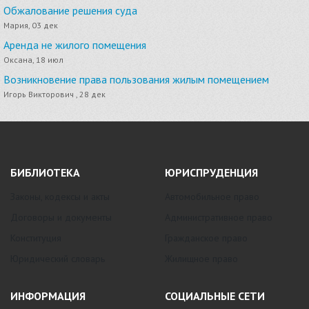
Обжалование решения суда
Мария, 03 дек
Аренда не жилого помещения
Оксана, 18 июл
Возникновение права пользования жилым помещением
Игорь Викторович , 28 дек
БИБЛИОТЕКА
ЮРИСПРУДЕНЦИЯ
Законы, кодексы и акты
Автомобильное право
Договоры и документы
Административное право
Конституция
Гражданское право
Юридический словарь
Жилищное право
ИНФОРМАЦИЯ
СОЦИАЛЬНЫЕ СЕТИ