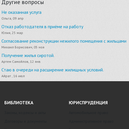
Другие вопросы
Не оказанная услуга
Ольга, 09 апр
Отказ работодателя в приёме на работу
Юлия, 25 мар
Согласование реконструкции нежилого помещения с жильцами
Михаил Борисович, 05 ноя
Получение жилья сиротой.
Артем Самойлов, 12 янв
Стаю в очереди на расширение жилищных условий.
Айрат , 16 июл
БИБЛИОТЕКА
ЮРИСПРУДЕНЦИЯ
Законы, кодексы и акты
Автомобильное право
Договоры и документы
Административное право