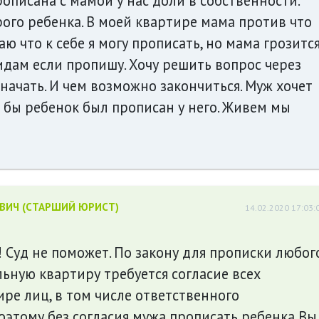
описана с мамой у нас доли в собственности.
ого ребенка. В моей квартире мама против что
аю что к себе я могу прописать, но мама грозитс
ридам если пропишу. Хочу решить вопрос через
о начать. И чем возможно закончиться. Муж хочет
то бы ребенок был прописан у него. Живем мы
ЕВИЧ (СТАРШИЙ ЮРИСТ)
14.02.2020 17:03:
! Суд не поможет. По закону для прописки любог
ьную квартиру требуется согласие всех
ре лиц, в том числе ответственного
этому без согласия мужа прописать ребенка Вы