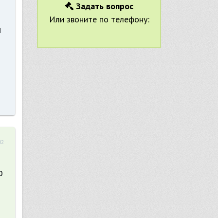
Задать вопрос
Или звоните по телефону:
я
02
о