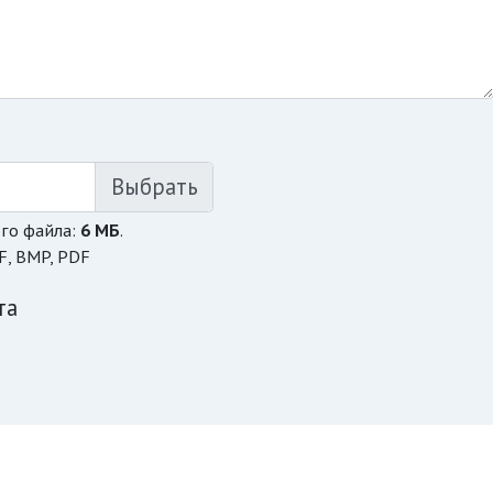
го файла:
6 МБ
.
F, BMP, PDF
та