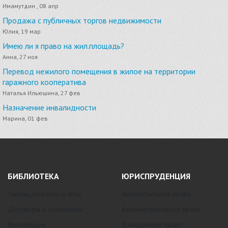
Имамутдин , 08 апр
Продажа с публичных торгов недвижимости
Юлия, 19 мар
Имею ли я право на жил.площадь?
Анна, 27 ноя
Перевод нежилого помещения в жилое на территории
гаражного кооператива
Наталья Ильюшина, 27 фев
Назначение инвалидности
Марина, 01 фев
БИБЛИОТЕКА
ЮРИСПРУДЕНЦИЯ
Законы, кодексы и акты
Автомобильное право
Договоры и документы
Административное право
Конституция
Гражданское право