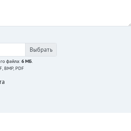
го файла:
6 МБ
.
F, BMP, PDF
та