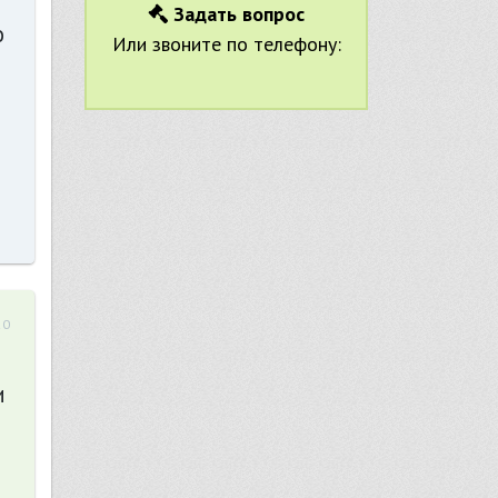
Задать вопрос
о
Или звоните по телефону:
20
и