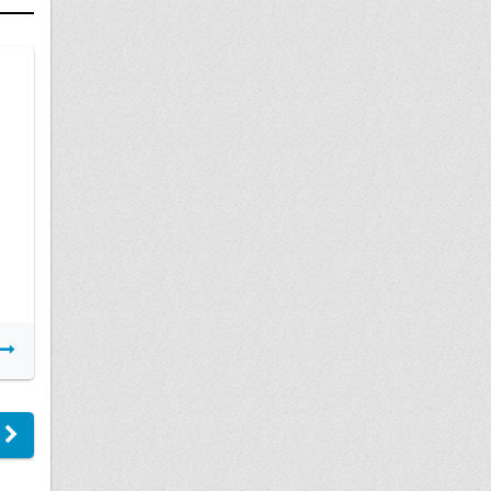
07 июля
Возмещение ущерба тс при дтп
Подробнее