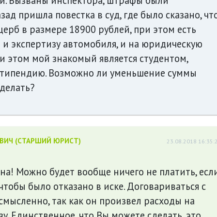
ки. Вызваны инспектора, штрафы были
ад пришла повестка в суд, где было сказано, чт
рб в размере 18900 рублей, при этом есть
 и экспертизу автомобиля, и на юридическую
и этом мой знакомый является студентом,
стипендию. Возможно ли уменьшение суммы
 делать?
ЕВИЧ (СТАРШИЙ ЮРИСТ)
23.08.2018 16:35:
на! Можно будет вообще ничего не платить, есл
 чтобы было отказано в иске. Договариваться с
мысленно, так как он произвел расходы на
у. Единственное, что Вы можете сделать, это