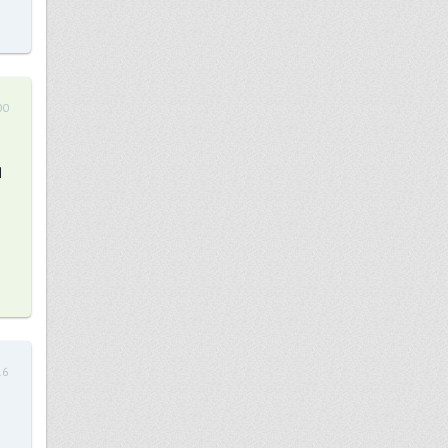
00
я
16