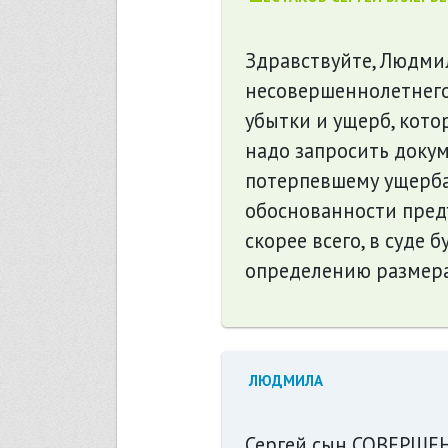
Здравствуйте, Людмил
несовершеннолетнего,
убытки и ущерб, кот
надо запросить доку
потерпевшему ущерба
обоснованности предъ
скорее всего, в суде 
определению размера
ЛЮДМИЛА
Сергей,сын СОВЕРШЕН