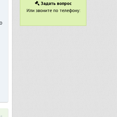
Задать вопрос
Или звоните по телефону:
о
38