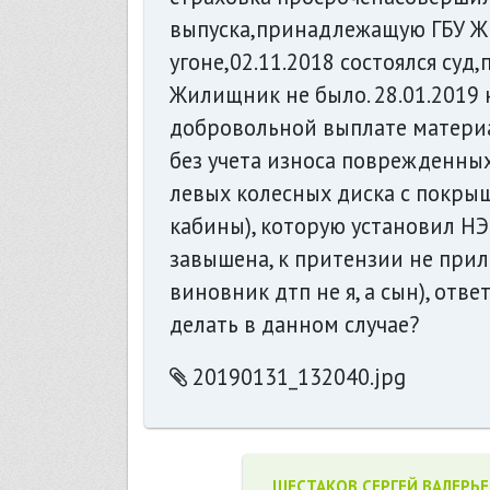
выпуска,принадлежащую ГБУ Жи
угоне,02.11.2018 состоялся суд
Жилищник не было. 28.01.2019
добровольной выплате материа
без учета износа поврежденных
левых колесных диска с покрышк
кабины), которую установил НЭ
завышена, к притензии не прил
виновник дтп не я, а сын), отве
делать в данном случае?
20190131_132040.jpg
ШЕСТАКОВ СЕРГЕЙ ВАЛЕРЬ