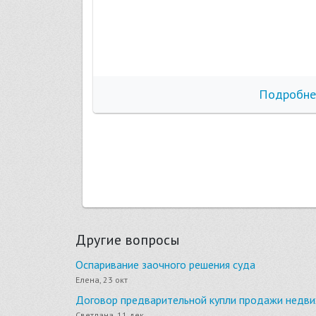
бнее
Подробне
Другие вопросы
Оспаривание заочного решения суда
Елена, 23 окт
Договор предварительной купли продажи недв
Светлана, 11 дек