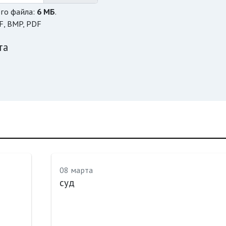
го файла:
6 МБ
.
F, BMP, PDF
та
08 марта
суд