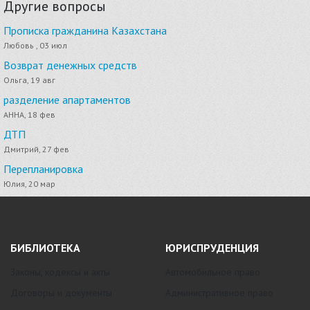
Другие вопросы
Прописка гражданина Казахстана
Любовь , 03 июл
Возврат денежных средств
Ольга, 19 авг
разделение апартаментов
АННА, 18 фев
ДТП
Дмитрий, 27 фев
Перепланировка
Юлия, 20 мар
БИБЛИОТЕКА
ЮРИСПРУДЕНЦИЯ
Законы, кодексы и акты
Автомобильное право
Договоры и документы
Административное право