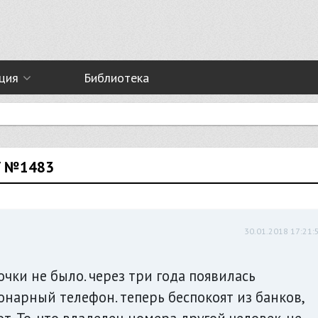
ция
Библиотека
У №1483
30.01.2018 17:21:
чки не было. через три года появилась
нарный телефон. теперь беспокоят из банков,