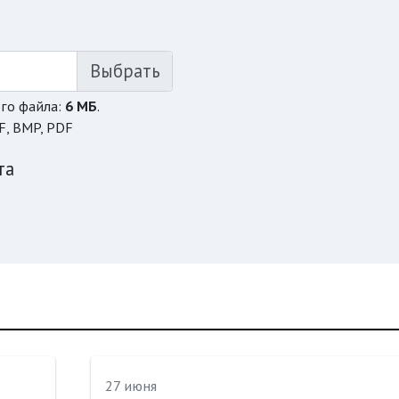
го файла:
6 МБ
.
F, BMP, PDF
та
27 июня