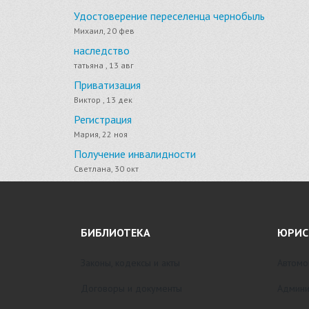
Удостоверение переселенца чернобыль
Михаил, 20 фев
наследство
татьяна , 13 авг
Приватизация
Виктор , 13 дек
Регистрация
Мария, 22 ноя
Получение инвалидности
Светлана, 30 окт
БИБЛИОТЕКА
ЮРИС
Законы, кодексы и акты
Автомо
Договоры и документы
Админи