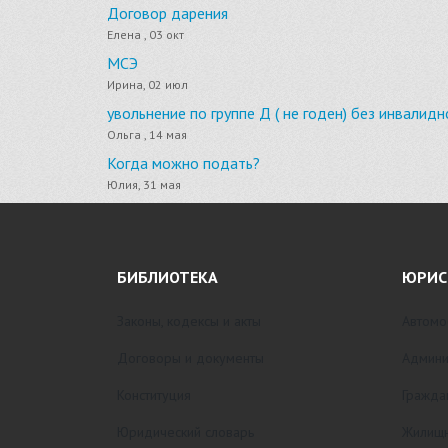
Договор дарения
Елена , 03 окт
МСЭ
Ирина, 02 июл
увольнение по группе Д ( не годен) без инвалидн
Ольга , 14 мая
Когда можно подать?
Юлия, 31 мая
БИБЛИОТЕКА
ЮРИС
Законы, кодексы и акты
Автомо
Договоры и документы
Админи
Конституция
Гражда
Юридический словарь
Жилищн