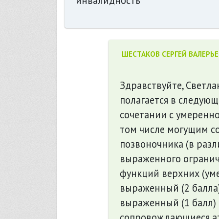
инвалидность
ШЕСТАКОВ СЕРГЕЙ ВАЛЕРЬ
Здравствуйте, Светл
полагается в следующ
сочетании с умеренн
том числе могущим с
позвоночника (в разл
выраженного ограни
функций верхних (ум
выраженный (2 балла
выраженный (1 балл) 
сопровождающиеся а