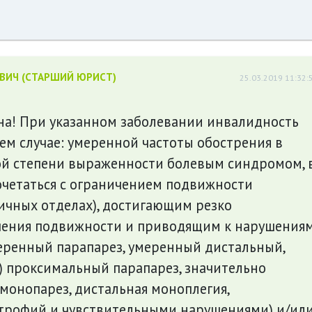
ЕВИЧ (СТАРШИЙ ЮРИСТ)
25.03.2019 11:32:
ана! При указанном заболевании инвалидность
ем случае: умеренной частоты обострения в
ой степени выраженности болевым синдромом, 
очетаться с ограничением подвижности
ичных отделах), достигающим резко
чения подвижности и приводящим к нарушения
еренный парапарез, умеренный дистальный,
) проксимальный парапарез, значительно
монопарез, дистальная моноплегия,
трофий и чувствительными нарушениями) и/ил