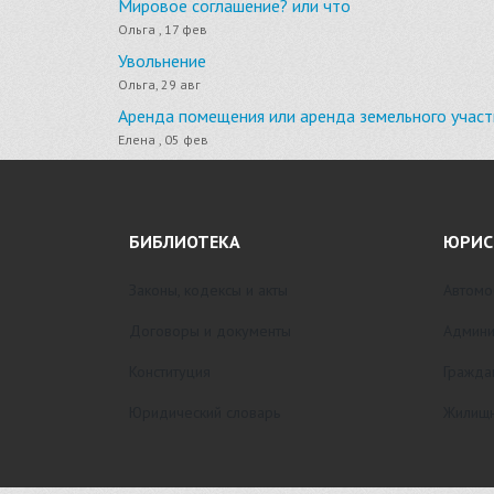
Мировое соглашение? или что
Ольга , 17 фев
Увольнение
Ольга, 29 авг
Аренда помещения или аренда земельного участ
Елена , 05 фев
БИБЛИОТЕКА
ЮРИС
Законы, кодексы и акты
Автомо
Договоры и документы
Админи
Конституция
Гражда
Юридический словарь
Жилищн