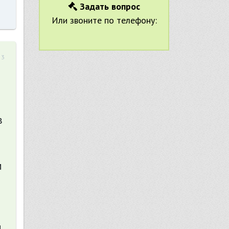
Задать вопрос
Или звоните по телефону:
53
в
м
и