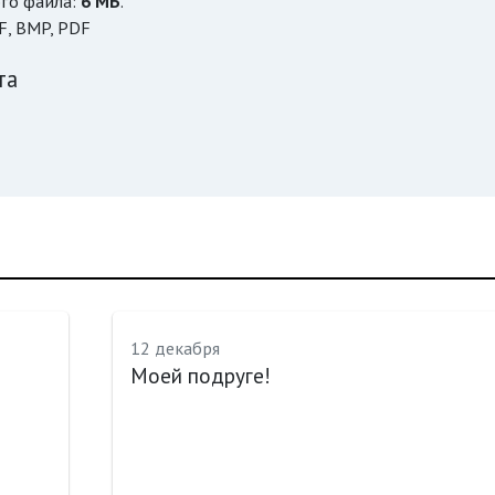
го файла:
6 МБ
.
F, BMP, PDF
та
12 декабря
Моей подруге!